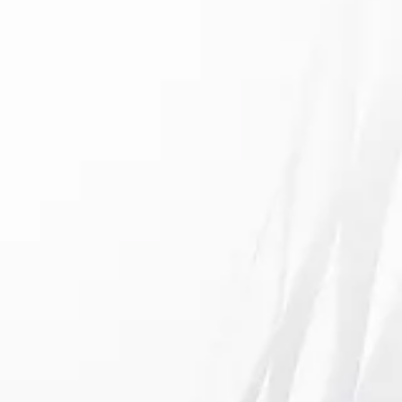
中国女足亚洲杯夺冠铸就荣耀篇
章展现铿锵玫瑰拼搏精神再创辉
煌
2026-07-16 15:19:22
顶点娱乐引领数字娱乐新潮流探
索未来发展新机遇与行业变革方
向
2026-07-14 09:32:51
金星娱乐引领行业创新发展打造
多元化文化娱乐新生态开启未来
篇章
2026-07-14 07:28:09
足球投注常见错误解析避免盲目
跟风提升理性判断能力掌握科学
策略
2026-07-14 05:22:58