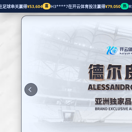
+13594780351
bloodstained@outlook
关
法甲比赛门票退票流程与