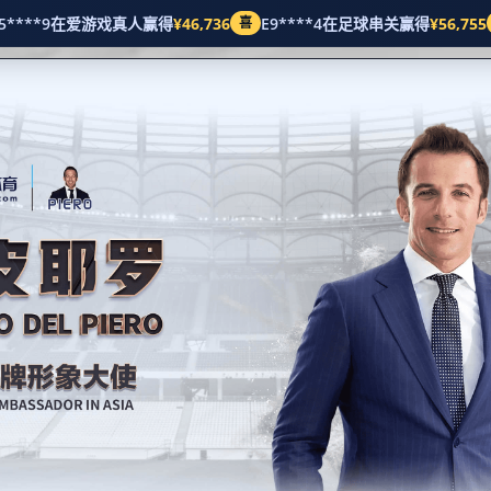
.com
于球速体育
产品展示
企业文化
体育服务
接洽球速
产品展示
首页
产品展示
注意事项全攻略