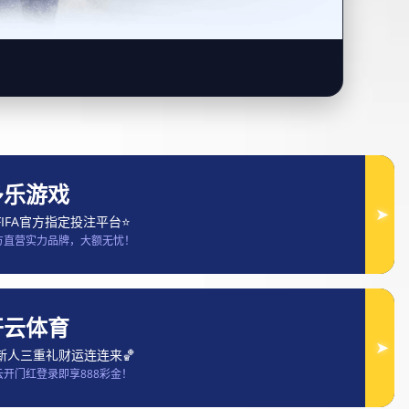
最新资讯
默契球背后的竞技真相与赛场公
平争议引发热议各方观点持续交
锋
2026-07-24 18:47:31
足球防守反击经典阵型解析与战
术演变探秘及实战应用指南全面
解读
2026-07-23 18:47:36
足球战术板模拟软件助力球队训
练与战术分析创新应用提升实战
效果
2026-07-22 20:23:27