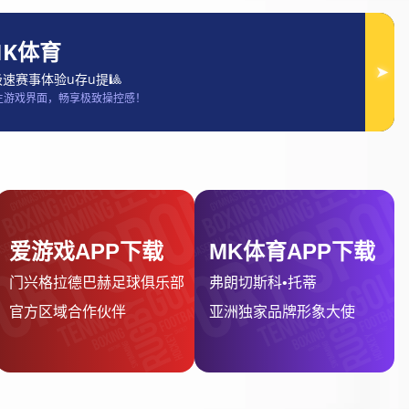
解析拜仁新帅战术体系革新之路
探寻攻防转换与阵型变化新思路
展望
2026-07-21 18:47:57
罗马最新转会预算曝光引援计划
全面升级球队阵容重塑迎新赛季
2026-07-20 18:46:59
欧冠直播免费360全新赛事观看
指南高清频道与实时赛况解析深
度推荐篇
2026-07-19 19:53:05
安菲尔德奇迹之夜利物浦逆转欧
冠史诗重现红军永不独行的传奇
篇章
2026-07-18 20:16:53