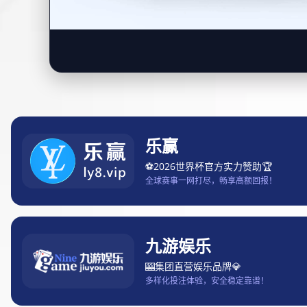
2025-10-08 18:57:34
法甲比赛是全球足球迷热爱的赛事之一，吸引着成
可能需要退还已经购买的门票。本文将详细介绍法
时能顺利操作。我们将从四个方面进行全面分析：
的事项以及如何避免不必要的麻烦。通过本文的阅
中少走弯路。
1、法甲比赛门票退票的条
法甲比赛门票的退票并不是所有情况下都可以实现
比赛的门票属于非可退票性质，但在某些特殊情况
变更、因不可抗力的因素导致无法参加比赛等情况
除了赛事本身的变动，部分票务平台或售票商也会
票，可能会有一定的退票期限和退票条件。票务平