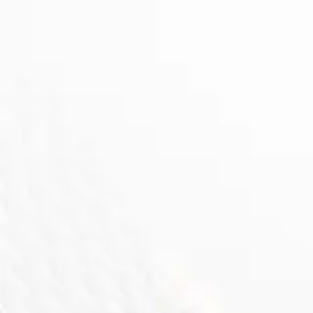
3、法甲比赛门票退票时的
退票时需要注意的第一个事项是时间限制。大部分
天或一周内。例如，如果比赛日的临近，某些平台
制，避免错过退票的最佳时机。
第二个注意事项是退票费用的问题。如前所述，大
台而异，通常会根据距离比赛的时间远近进行调整
费信息，确保自己不会在退票过程中遭遇不必要的
第三个注意事项是退票过程中可能遇到的特殊情况
不是直接从官方渠道购买。如果退票时通过代理商
求额外的退票条件或者有不同的退款时间。
球速体育welcome
4、如何避免法甲比赛门票
为了避免退票问题的发生，最好的办法是提前规划
排，避免因行程变动而产生退票需求。同时，选择