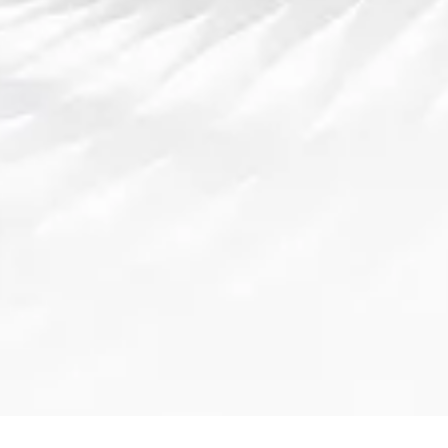
青少年体育赛事
策划青少年专项体育比赛，促进青少年体育发展。
OUR LATEST PROJECTS