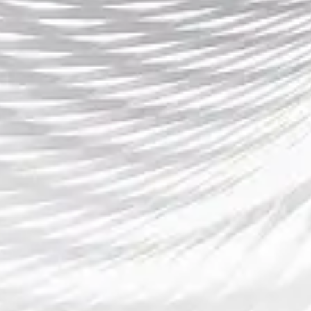
防转换与阵型变化新思路展望
2026-07-21 18:47:57
罗马最新转会预算曝光引援计划全面升
级球队阵容重塑迎新赛季
2026-07-20 18:46:59
欧冠直播免费360全新赛事观看指南高
清频道与实时赛况解析深度推荐篇
2026-07-19 19:53:05
安菲尔德奇迹之夜利物浦逆转欧冠史诗
重现红军永不独行的传奇篇章
2026-07-18 20:16:53
中国女足亚洲杯夺冠铸就荣耀篇章展现
铿锵玫瑰拼搏精神再创辉煌
2026-07-16 15:19:22