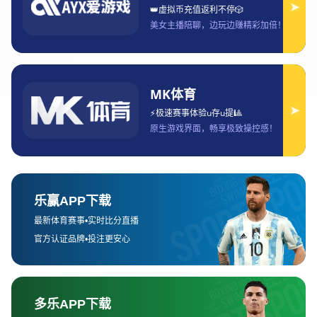
林诗栋的成长历程是一个充满挑战与奋斗的过程。在这个过程
中，除了自己不懈的努力，背后还有教练团队的支持与陪伴。每
一场比赛的背后，都蕴含着无数的汗水与艰辛，而林诗栋最终站
在欧洲大满贯赛场16强的舞台上，证明了他的实力和价值。
2、林诗栋的突破性表现
在2025年的欧洲大满贯赛事中，林诗栋的表现无疑是最为惊艳
的亮点之一。特别是在一些关键的对决中，他展现出了卓越的技
术和应变能力。与世界顶尖选手的激烈对抗中，林诗栋凭借出色
的球技和冷静的赛场表现，一路过关斩将，最终跻身16强，打破
了历史记录。
尤其在与世界排名前十的选手对阵时，林诗栋能够从容应对，不
仅展现了出色的技术细节，还在心理素质方面有着成熟的表现。
面对来自各国顶级选手的强力挑战，林诗栋在关键分上能保持冷
静，并通过果敢的反击打破对方的节奏，取得了比赛的优势。