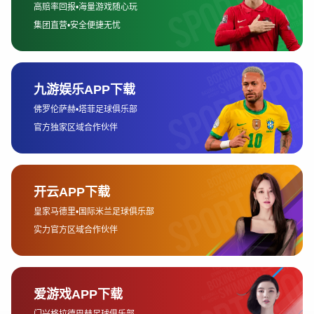
这一次的突破性表现，充分展示了林诗栋的成长和成熟。不仅仅
是乒乓球技术的提升，更多的是心理素质和比赛经验的积累。在
大满贯赛场上，林诗栋显然已经不再是那个在国内赛场上崭露头
角的年轻选手，而是一个在世界乒坛拥有话语权的强者。
3、林诗栋的技术特色与创新
林诗栋的技术特色是他能够迅速崭露头角的重要原因之一。他的
乒乓球技术具备了速度与力量的完美结合，尤其在正手进攻和反
手防守方面有着超凡的表现。他的正手攻势既快且精准，能够在
极短的时间内改变球的轨迹，给对手造成极大的压力。
除了技术上的全面性，林诗栋还擅长将自身的优势与对手的弱点
结合起来，巧妙运用战术。尤其在比赛过程中，他非常注重对对
手心理的把握，能够通过一系列变化莫测的技术手段迷惑对方，
使得对手无法预测下一步的进攻方式。这种对比赛节奏的掌控，
使得林诗栋在与世界顶尖选手的较量中，能够始终处于主动地
位。