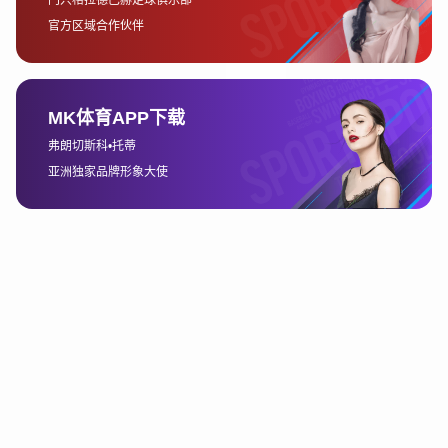
林诗栋的创新性打法也值得一提。在面对日益成熟的世界乒乓球
技术体系时，林诗栋并没有拘泥于传统，而是结合自己的特点，
不断创新。他不断尝试将更多的变化融入到比赛中，甚至在高强
度的对抗中形成了自己的独特打法。这种创新和自我突破的精
神，使得他在激烈的国际大赛中脱颖而出。
4、林诗栋的未来潜力与发展
林诗栋作为一名年轻的乒乓球选手，他的潜力几乎是无限的。通
过这一次的欧洲大满贯16强之旅，我们可以看到他在国际大赛中
的巨大进步。从技术到心理素质，再到比赛经验，林诗栋无疑已
经具备了成为世界级乒乓球选手的条件。
球速体育平台登录入口
未来，随着林诗栋继续积累经验，提升技术，他有可能成为中国
乒乓球的主力选手，并在国际赛场上与其他顶尖选手展开更为激
烈的竞争。尤其是在亚洲、欧洲和世界乒坛的大赛中，林诗栋的
表现将直接决定他在国际舞台上的地位。