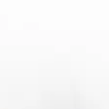
源共享网络。社区体育指导员的培训和志愿者体系建设，使运动
推广工作专业化、制度化，保障了社区体育活动的持续开展和高
质量运行。
4、赛事与活动多元化运营
九龙体育通过多元化的赛事和活动运营，极大丰富了区域体育生
态。无论是大型专业赛事、青少年体育联赛，还是全民健身挑战
赛和趣味运动活动，都能够满足不同层次、不同兴趣群体的需
求。
在赛事组织中，九龙体育注重品牌化和专业化建设。通过统一标
准、专业裁判和完善的赛事服务体系，不仅提升了赛事的影响
力，也提高了参与者的体验和满意度。同时，赛事与社区活动结
合，使体育活动成为社会文化生活的重要组成部分。
此外，九龙体育积极推广线上线下结合的运动活动。通过线上报
名、直播互动和数据统计，拓展参与人群范围，提高全民参与
度。这种模式不仅提升了运动的趣味性，也增强了全民健身的持