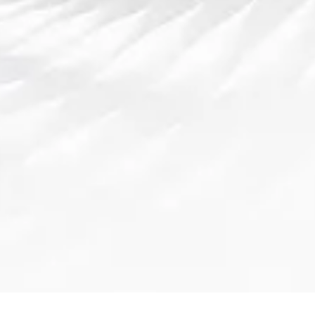
足球战术板模拟软件助力球队训练与战
术分析创新应用提升实战效果
2026-07-22 20:23:27
解析拜仁新帅战术体系革新之路探寻攻
防转换与阵型变化新思路展望
2026-07-21 18:47:57
罗马最新转会预算曝光引援计划全面升
级球队阵容重塑迎新赛季
2026-07-20 18:46:59
欧冠直播免费360全新赛事观看指南高
清频道与实时赛况解析深度推荐篇
2026-07-19 19:53:05
安菲尔德奇迹之夜利物浦逆转欧冠史诗
重现红军永不独行的传奇篇章
2026-07-18 20:16:53