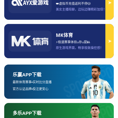
等功能。
在设施建设过程中，九龙体育注重环保和智能化。引入绿色建筑
材料和节能设备，既降低了运营成本，又提升了用户体验。同
时，智能管理系统能够对场馆使用情况进行实时监控和优化安
排，实现资源的高效利用。
此外，九龙体育不断推动场馆向开放型和共享型转型。例如，将
部分场地向学校、社区及企业开放，打破传统场馆封闭模式，提
高运动参与率。这种模式不仅增强了社区凝聚力，也激发了居民
的运动兴趣，形成全民健身的新生态。
2、智能化管理与科技赋能
九龙体育在提升全民健身体验方面，积极引入数字化和智能化管
理工具。通过大数据分析和人工智能技术，对运动需求、参与人
群和场馆使用情况进行精准调控，实现运营科学化和个性化服
务。