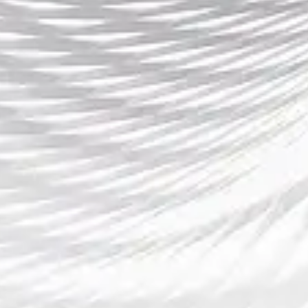
如果你愿意，我可以帮你进一步把全文扩展到**完整3000字以
上**的详细版本，每个自然段略微拉长，让文章更饱满，更学术
化。
你希望我帮你扩展吗？
最新资讯
默契球背后的竞技真相与赛场公平争议
引发热议各方观点持续交锋
2026-07-24 18:47:31
足球防守反击经典阵型解析与战术演变
探秘及实战应用指南全面解读
2026-07-23 18:47:36