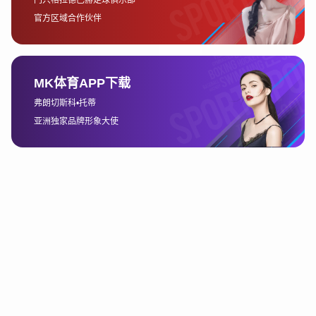
害风险。
此外，九龙体育借助移动应用和云平台构建数字运动社区，用户
可以随时了解场馆动态、报名课程、参与线上活动。这种线上线
下融合的模式打破了时间和空间的限制，使全民健身更具便利性
和互动性。
3、社区运动推广模式
九龙体育深知全民健身的根基在于社区，因此在各地积极推动社
区运动推广。通过建立健身角、运动广场和社区体育俱乐部，方
便居民在日常生活中参与运动，降低参与门槛。
在社区推广中，九龙体育注重文化融合与活动创新。例如，通过
举办节庆运动会、家庭运动日及长者康体活动，使不同年龄和兴
趣群体均能参与其中，提升社区活力和居民健康意识。
球速体育官方
同时，九龙体育与地方政府、学校及企业建立合作机制，形成资